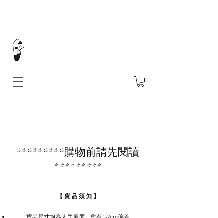
*********購物前請先閱讀
*********
【 貨 品 須 知 】
貨品尺寸均為人手量度，會有1-2cm偏差