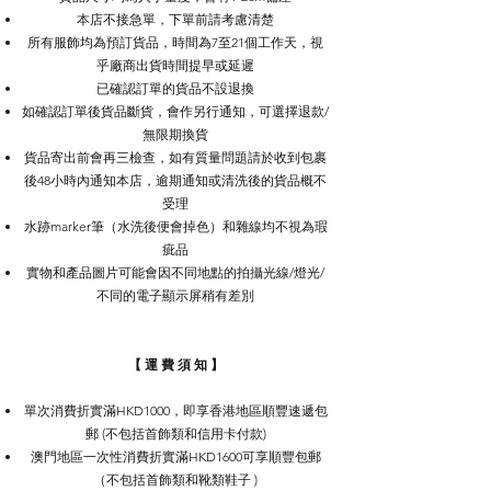
本店不接急單，下單前請考慮清楚
所有服飾均為預訂貨品，時間為7至21個工作天，視
乎廠商出貨時間提早或延遲
已確認訂單的貨品不設退換
如確認訂單後貨品斷貨，會作另行通知，可選擇退款/
無限期換貨
貨品寄出前會再三檢查，如有質量問題請於收到包裹
後48小時內通知本店，逾期通知或清洗後的貨品概不
受理
水跡marker筆（水洗後便會掉色）和雜線均不視為瑕
疵品
實物和產品圖片可能會因不同地點的拍攝光線/燈光/
不同的電子顯示屏稍有差別
【 運 費 須 知 】​​​
單次消費折實滿HKD1000，即享
香港地區順豐速遞包
郵
(不包括首飾類和信用卡付款)
澳門地區一次性消費折實滿HKD1600可享順豐包郵
（不包括首飾類和靴類鞋子 )