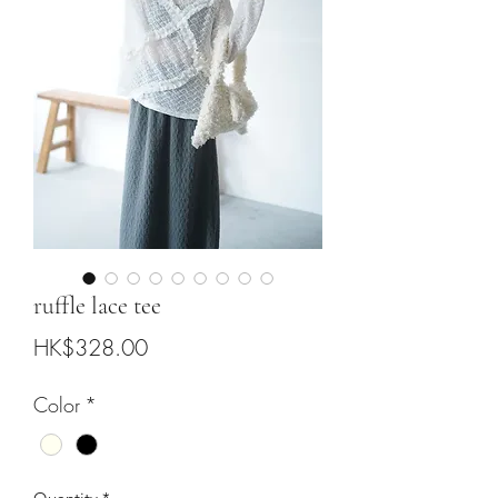
ruffle lace tee
Price
HK$328.00
Color
*