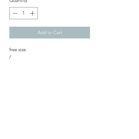
Quantity
*
Add to Cart
free size
/
本店不接急單~
購買前請先閱讀條款與細則***
所有服飾為預訂貨品，時間為10至20個
工作天。
( 早到/遲到視乎廠家出貨而定 )
…