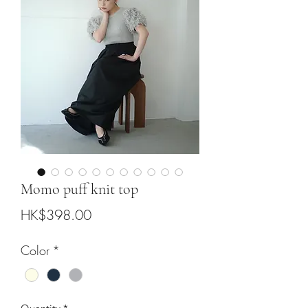
Momo puff knit top
Price
HK$398.00
Color
*