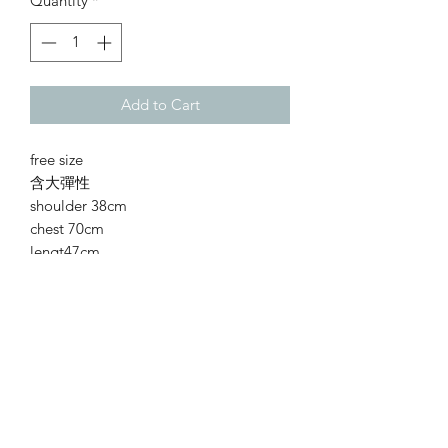
Quantity
*
Add to Cart
free size
含大彈性
shoulder 38cm
chest 70cm
lengt47cm
/
本店不接急單~
購買前請先閱讀條款與細則***
所有服飾為預訂貨品，時間為10至20個
工作天。
( 早到/遲到視乎廠家出貨而定 )